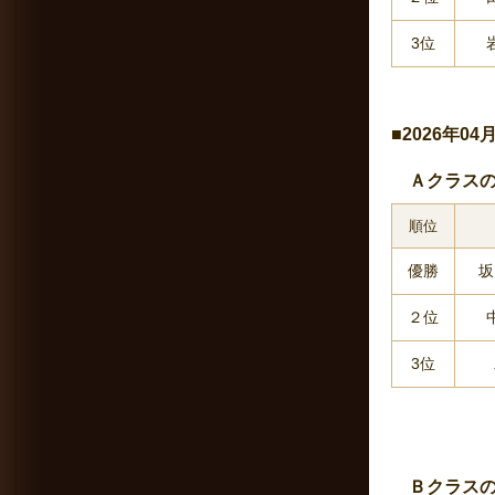
3位
■2026年0
Ａクラスの
順位
優勝
坂
２位
3位
Ｂクラスの