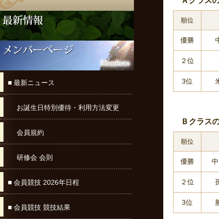
Ａクラスの
順位
優勝
２位
3位
■ 最新ニュース
お誕生日特別優待・利用方法変更
Ｂクラスの
会員規約
順位
研修会 会則
優勝
中
２位
■ 会員競技 2026年日程
3位
■ 会員競技 競技結果