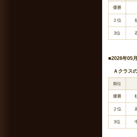
優勝
２位
3位
■2026年0
Ａクラスの
順位
優勝
２位
3位