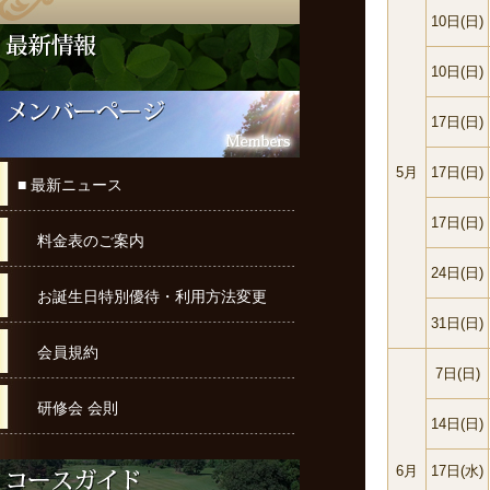
10日(日)
10日(日)
17日(日)
5月
17日(日)
■ 最新ニュース
17日(日)
料金表のご案内
24日(日)
お誕生日特別優待・利用方法変更
31日(日)
会員規約
7日(日)
研修会 会則
14日(日)
6月
17日(水)